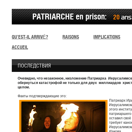
CLORE
DE DISCUTER
PATRIARCHE en prison:
20
an
nom
d'utilisateur:
Mot de
QU’EST-IL ARRIVÉ?
RAISONS
IMPLICATIONS
passe:
ACCUEIL
Connectez-vous
ENREGISTREMENT
ПОСЛЕДСТВИЯ
Очевидно, что незаконное, низложение Патриарха Иерусалимско
обернуться катастрофой не только для двух миллиардов христи
целом.
Факты подтверждающие это:
Патриарх Ир
Иерусалимск
этого институ
патриаршего 
оставил своё
требует кано
Иерусалимски
Иакова.