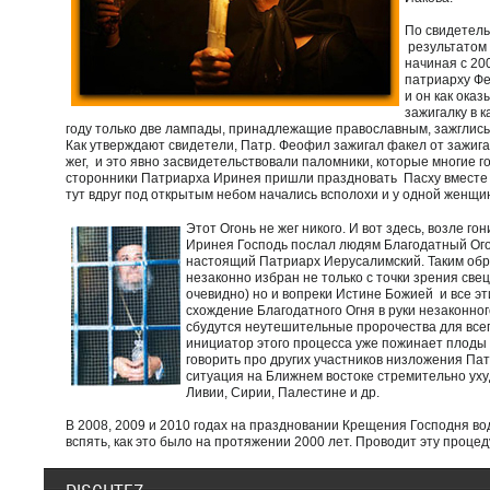
По свидетель
результатом 
начиная с 20
патриарху Фе
и он как оказ
зажигалку в к
году только две лампады, принадлежащие православным, зажглись 
Как утверждают свидетели, Патр. Феофил зажигал факел от зажигал
жег, и это явно засвидетельствовали паломники, которые многие 
сторонники Патриарха Иринея пришли праздновать Пасху вместе 
тут вдруг под открытым небом начались всполохи и у одной женщи
Этот Огонь не жег никого. И вот здесь, возле г
Иринея Господь послал людям Благодатный Огон
настоящий Патриарх Иерусалимский. Таким обр
незаконно избран не только с точки зрения све
очевидно) но и вопреки Истине Божией и все эт
схождение Благодатного Огня в руки незаконног
сбудутся неутешительные пророчества для всего
инициатор этого процесса уже пожинает плоды в
говорить про других участников низложения Пат
ситуация на Ближнем востоке стремительно ух
Ливии, Сирии, Палестине и др.
В 2008, 2009 и 2010 годах на праздновании Крещения Господня вод
вспять, как это было на протяжении 2000 лет. Проводит эту проц